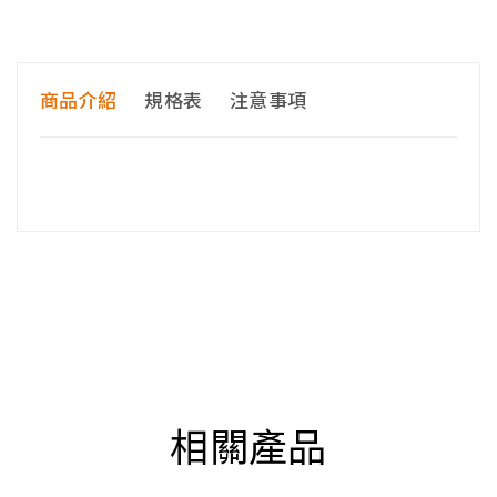
商品介紹
規格表
注意事項
<<購買前請注意>>
收到商品後，請先檢查零件是否齊全無瑕疵，再進行
組裝。
商品經組裝後若辦理退貨，因拆解必須破壞零組件，
會依民法第 259 條第 6 款規定，收取賠償。
※配送注意事項：
貨運司機＂只＂配送至平面［一
樓］(請體恤司機須自行負擔罰單，故有電梯也無法
相關產品
送上樓)
溫馨提醒