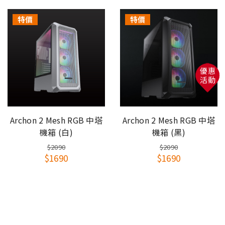
此商品需要有DIY組裝的能力，請自行斟酌對商品的
特價
特價
組裝認知！
注意事項：
1.若因組裝方式錯誤造成損壞需自行負擔零件更換的
費用。
優惠
2.如組裝後不滿意想辦理退貨，因本系列產品部分零
活動
件是一次性組裝，無法回收使用，需要自行負擔此零
件費用和產品整新費用。
rchon 2 Mesh RGB 中塔
Archon 2 Mesh RGB 中塔
機箱 (白)
機箱 (黑)
$2090
$2090
$1690
$1690