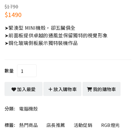
$1790
$1490
➤緊湊型 MINI機殼，卻五臟俱全
➤前面板提供卓越的通風並保留獨特的視覺形象
➤鋼化玻璃側板展示獨特裝機作品
數量
加入最愛
放入購物車
我的購物車
分類:
電腦機殼
標籤:
熱門商品
店長推薦
活動促銷
RGB燈光