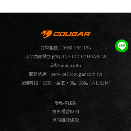
訂單相關：
0980-080-168
商品問題請加官網LINE ID：
COUGAR.TW
或撥
06-3557567
服務信箱：
service@cougar.com.tw
服務時段：星期一至五，9點~18點 (六日公休)
隱私權條款
會員權益說明
保固維修條款